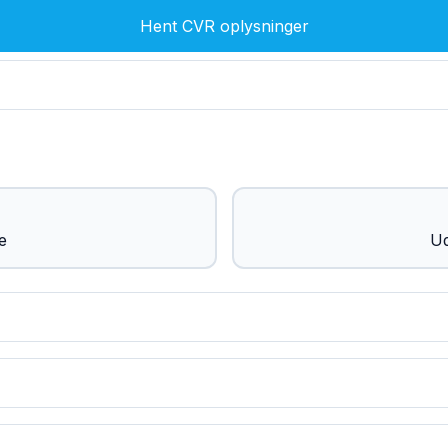
Hent CVR oplysninger
e
Ud