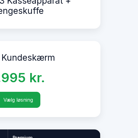
3 Kasseapparat +
engeskuffe
 Kundeskærm
.995 kr.
Vælg løsning
Premium