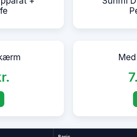
pparat +
Sunmi D
fe
P
skærm
Med
r.
7
Basic